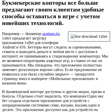
Букмекерские конторы все больше
предлагают своим клиентам удобные
способы оставаться в игре с учетом
новейших технологий.
Например — букмекер
azattanu.kz
1хбет предлагает загрузку
приложения 1xBet для платформ
Android и iOS. Беттеры могут следить за соревнованиями,
ставить и выводить деньги в любом месте с доступом в
интернет, не привязываясь к стационарному компьютеру. Мы
не являемся операторами азартных игр, и ставки от нас не
принимаются. Мы убеждены, что приложение полностью
заменяет десктопную версию сайта. Если предложение не
появилось или было случайно закрыто — прокрутите
страницу вниз и выберите «Мобильные приложения» в
нижнем меню.
В букмекерской конторе доступны и другие акции, призы и
бонусы. Отдельно стоит выделить, что компания Один икс
бет создала отдельное приложение для устройств с
операционными системами семи, восьми, восьми.один и
десяти. Это приложение доступно как для устройств на