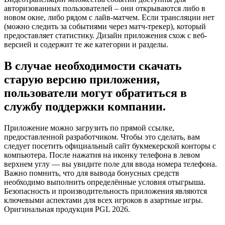
авторизованных пользователей – они открываются либо в
новом окне, либо рядом с лайв-матчем. Если трансляции нет
(можно следить за событиями через матч-трекер), который
предоставляет статистику.
Дизайн приложения схож с веб-
версией и содержит те же категории и разделы.
В случае необходимости скачать
старую версию приложения,
пользователи могут обратиться в
службу поддержки компании.
Приложение можно загрузить по прямой ссылке,
предоставленной разработчиком. Чтобы это сделать, вам
следует посетить официальный сайт букмекерской конторы с
компьютера. После нажатия на иконку телефона в левом
верхнем углу — вы увидите поле для ввода номера телефона.
Важно помнить, что для вывода бонусных средств
необходимо выполнить определённые условия отыгрыша.
Безопасность и производительность приложения являются
ключевыми аспектами для всех игроков в азартные игры.
Оригинальная продукция PGL 2026.