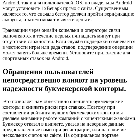
Android, так и для пользователей iOS, но владельцы Android
могут установить 1xBet.apk прямо с сайта. Существенным
является то, что сначала беттор должен пройти верификацию
аккаунта, а затем сможет вывести деньги.
Транзакции через онлайн-кошельки и операторы связи
выполняются в течение первых пятнадцать минут при
отсутствии сложностей. Если служба поддержки сомневается
в честности игры или ряда ставок, подтверждение операции
может занять больше времени. Установите приложение для
спортивных ставок на Android.
Обращения пользователей
непосредственно влияют на уровень
надежности букмекерской конторы.
Это позволяет нам объективно оценивать букмекерские
конторы и снижать риски при ставках. Поэтому при
составлении рейтинга лучших букмекерских контор мы
уделяем внимание работе компаний с клиентскими жалобами.
Букмекер отказал в выплате, указав на неверные данные,
предоставленные вами при регистрации, или на наличие
нескольких счетов на сайте. На официальном портале