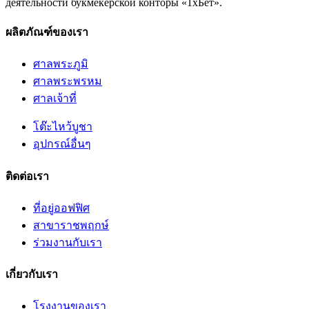
деятельности букмекерской конторы «1хБет».
ผลิตภัณฑ์ของเรา
ศาลพระภูมิ
ศาลพระพรหม
ศาลเจ้าที่
โต๊ะไหว้บูชา
อุปกรณ์อื่นๆ
ติดต่อเรา
ที่อยู่ออฟฟิศ
สาขาราชพฤกษ์
ร่วมงานกับเรา
เกี่ยวกับเรา
โรงงานของเรา