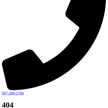
097-209-2794
404