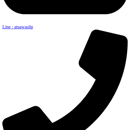
Line : atsawasilp