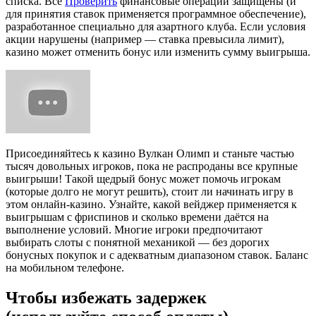
списка. Все
Проверить
финансовые операции защищены (и
для принятия ставок применяется программное обеспечение),
разработанное специально для азартного клуба. Если условия
акции нарушены (например — ставка превысила лимит),
казино может отменить бонус или изменить сумму выигрыша.
Присоединяйтесь к казино Вулкан Олимп и станьте частью
тысяч довольных игроков, пока не распроданы все крупные
выигрыши! Такой щедрый бонус может помочь игрокам
(которые долго не могут решить), стоит ли начинать игру в
этом онлайн-казино. Узнайте, какой вейджер применяется к
выигрышам с фриспинов и сколько времени даётся на
выполнение условий. Многие игроки предпочитают
выбирать слоты с понятной механикой — без дорогих
бонусных покупок и с адекватным диапазоном ставок. Баланс
на мобильном телефоне.
Чтобы избежать задержек