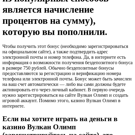
является начисление
процентов на сумму),
которую вы пополнили.
Чтобы получить этот бонус (необходимо зарегистрироваться
на официальном сайте), а также подтвердить адрес
электронной почты и номер телефона. Да, в интернете есть
информация о возможности получения бездепозитного бонуса
в размере 750 рублей. Обычно бездепозитные бонусы
предоставляются за регистрацию и верификацию номера
телефона или электронной почты. Бонус может быть зачислен
на ваш счет автоматически — либо вы сами должны будете
активировать его через личный кабинет.
В первую очередь
нужно зарегистрироваться на сайте Вулкан Олимп и создать
игровой аккаунт. Помимо этого, казино Вулкан Олимп в
интернете.
Если вы хотите играть на деньги в
казино Вулкан Олимп
(зарегистрируйтесь на сайте), это