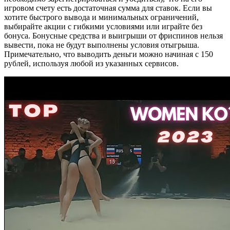
игровом счету есть достаточная сумма для ставок. Если вы
хотите быстрого вывода и минимальных ограничений,
выбирайте акции с гибкими условиями или играйте без
бонуса. Бонусные средства и выигрыши от фриспинов нельзя
вывести, пока не будут выполнены условия отыгрыша.
Примечательно, что выводить деньги можно начиная с 150
рублей, используя любой из указанных сервисов.