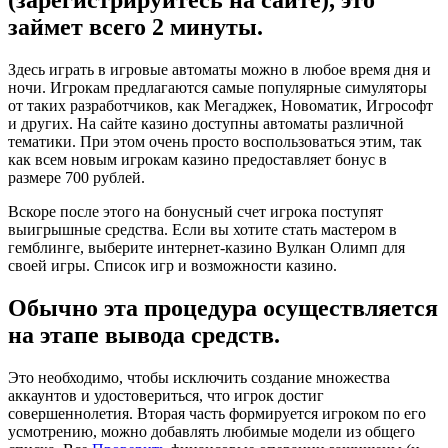
займет всего 2 минуты.
Здесь играть в игровые автоматы можно в любое время дня и
ночи. Игрокам предлагаются самые популярные симуляторы
от таких разработчиков, как Мегаджек, Новоматик, Игрософт
и других. На сайте казино доступны автоматы различной
тематики. При этом очень просто воспользоваться этим, так
как всем новым игрокам казино предоставляет бонус в
размере 700 рублей.
Вскоре после этого на бонусный счет игрока поступят
выигрышные средства. Если вы хотите стать мастером в
гемблинге, выберите интернет-казино Вулкан Олимп для
своей игры. Список игр и возможности казино.
Обычно эта процедура осуществляется
на этапе вывода средств.
Это необходимо, чтобы исключить создание множества
аккаунтов и удостовериться, что игрок достиг
совершеннолетия. Вторая часть формируется игроком по его
усмотрению, можно добавлять любимые модели из общего