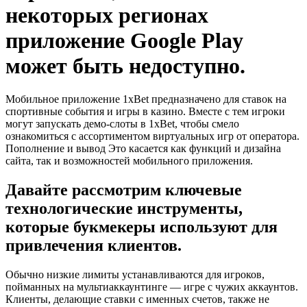
некоторых регионах
приложение Google Play
может быть недоступно.
Мобильное приложение 1xBet предназначено для ставок на
спортивные события и игры в казино. Вместе с тем игроки
могут запускать демо-слоты в 1xBet, чтобы смело
ознакомиться с ассортиментом виртуальных игр от оператора.
Пополнение и вывод Это касается как функций и дизайна
сайта, так и возможностей мобильного приложения.
Давайте рассмотрим ключевые
технологические инструменты,
которые букмекеры используют для
привлечения клиентов.
Обычно низкие лимиты устанавливаются для игроков,
пойманных на мультиаккаунтинге — игре с чужих аккаунтов.
Клиенты, делающие ставки с именных счетов, также не