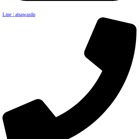
Line : atsawasilp