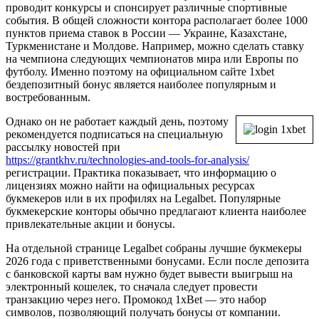
проводит конкурсы и спонсирует различные спортивные
события. В общей сложности контора располагает более 1000
пунктов приема ставок в России — Украине, Казахстане,
Туркменистане и Молдове. Например, можно сделать ставку
на чемпиона следующих чемпионатов мира или Европы по
футболу. Именно поэтому на официальном сайте 1xbet
бездепозитный бонус является наиболее популярным и
востребованным.
Однако он не работает каждый день, поэтому
рекомендуется подписаться на специальную
рассылку новостей при
https://grantkhv.ru/technologies-and-tools-for-analysis/
регистрации. Практика показывает, что информацию о
лицензиях можно найти на официальных ресурсах
букмекеров или в их профилях на Legalbet. Популярные
букмекерские конторы обычно предлагают клиента наиболее
привлекательные акции и бонусы.
На отдельной странице Legalbet собраны лучшие букмекеры
2026 года с приветственными бонусами. Если после депозита
с банковской карты вам нужно будет вывести выигрыш на
электронный кошелек, то сначала следует провести
транзакцию через него. Промокод 1xBet — это набор
символов, позволяющий получать бонусы от компании.