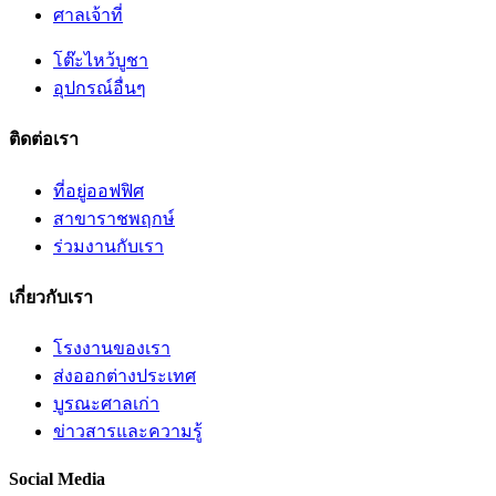
ศาลเจ้าที่
โต๊ะไหว้บูชา
อุปกรณ์อื่นๆ
ติดต่อเรา
ที่อยู่ออฟฟิศ
สาขาราชพฤกษ์
ร่วมงานกับเรา
เกี่ยวกับเรา
โรงงานของเรา
ส่งออกต่างประเทศ
บูรณะศาลเก่า
ข่าวสารและความรู้
Social Media