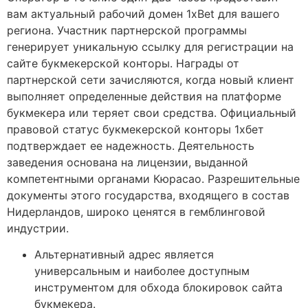
вам актуальный рабочий домен 1xBet для вашего
региона. Участник партнерской программы
генерирует уникальную ссылку для регистрации на
сайте букмекерской конторы. Награды от
партнерской сети зачисляются, когда новый клиент
выполняет определенные действия на платформе
букмекера или теряет свои средства. Официальный
правовой статус букмекерской конторы 1хбет
подтверждает ее надежность.
Деятельность
заведения основана на лицензии, выданной
компетентными органами Кюрасао. Разрешительные
документы этого государства, входящего в состав
Нидерландов, широко ценятся в гемблинговой
индустрии.
Альтернативный адрес является
универсальным и наиболее доступным
инструментом для обхода блокировок сайта
букмекера.