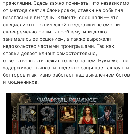
трансляции. Здесь важно понимать, что независимо
от метода снятия блокировки, ставки на события
безопасны и выгодны. Клиенты сообщали — что
специалисты технической поддержки не смогли
своевременно решить проблему, или долго
занимались ее решением, а также выражали
недовольство частыми проигрышами. Так как
ставки делает клиент самостоятельно,
ответственность лежит только на нем. Букмекер не
задерживает выплаты, надежно защищает аккаунты
бетторов и активно работает над выявлением ботов
и мошенников.