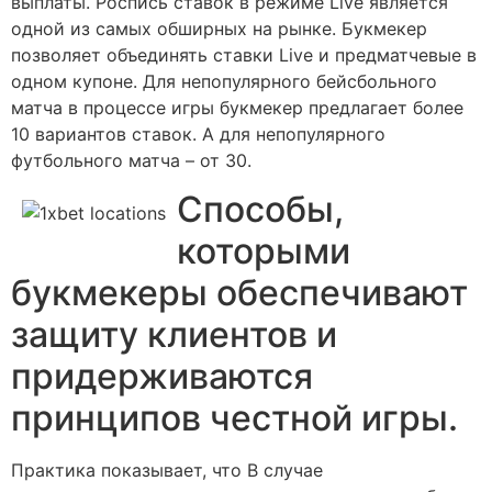
выплаты. Роспись ставок в режиме Live является
одной из самых обширных на рынке. Букмекер
позволяет объединять ставки Live и предматчевые в
одном купоне. Для непопулярного бейсбольного
матча в процессе игры букмекер предлагает более
10 вариантов ставок. А для непопулярного
футбольного матча – от 30.
Способы,
которыми
букмекеры обеспечивают
защиту клиентов и
придерживаются
принципов честной игры.
Практика показывает, что В случае