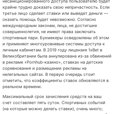
несанкционированного доступа пользователю будет
крайне трудно доказать свою непричастность. Если
третье лицо сделает ставки или выведет деньги —
оказать помощь будет невозможно. Согласно
международным законам, лица, не достигшие
совершеннолетия, не имеют права заключать
спортивные пари. Букмекеры осведомлены об этом
и применяют многоуровневые системы доступа к
личным кабинетам. В 2019 году лицензия 1xBet в
Великобритании была аннулирована из-за обвинений
в рекламе «Pornhub-казино», ставках на детские
соревнования и размещении рекламы на
нелегальных сайтах. В первую очередь стоит
отметить, что коэффициенты ставок обновляются в
реальном времени.
Максимальный срок зачисления средств на ваш
счет составляет пять суток. Спортивных событий
(на которые можно делать ставки), очень много;