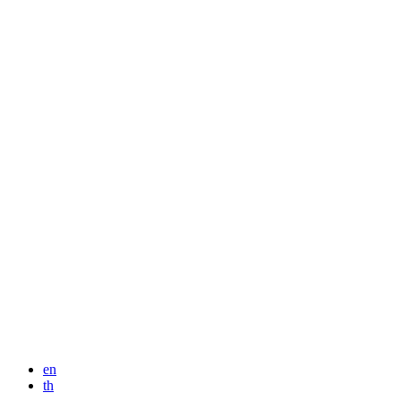
en
th