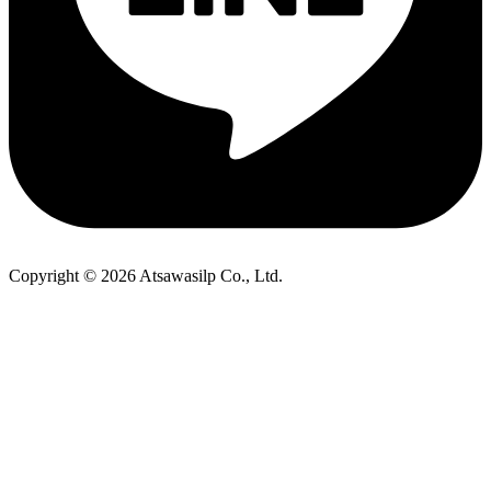
Copyright © 2026 Atsawasilp Co., Ltd.