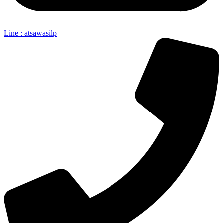
Line : atsawasilp