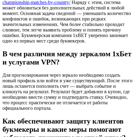
championship-matches-by-country/
Наряду с этим, система
может обновиться без дополнительных действий в любой
момент. Основная задача сведений — уменьшить количество
конфликтов и ошибок, возникающих при редких
значительных изменениях.
Чем более стабильно проходит
слияние, тем легче выявить проблему и понять причину
ошибки. Букмекерская компания 1xBET уверенно занимает
одно из первых мест среди букмекеров.
В чем различия между зеркалом 1хБет
и услугами VPN?
Для прогнозирования через зеркало необходимо создать
новый профиль или войти в уже существующий. После этого
лишь останется пополнить счет — выбрать событие и
кликнуть на результат. Результат будет добавлен в купон, где
необходимо ввести сумму и подтвердить ставку. Очевидно,
что процесс практически не отличается от работы
официального портала.
Как обеспечивают защиту клиентов
букмекеры и какие меры помогают