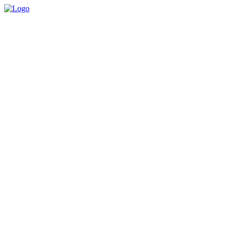
Skip
to
content