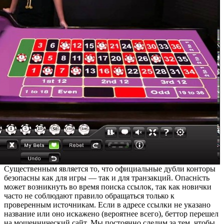
Существенным является то, что официальные дубли конторы
безопасны как для игры — так и для транзакций. Опасність
может возникнуть во время поиска ссылок, так как новички
часто не соблюдают правило обращаться только к
проверенным источникам. Если в адресе ссылки не указано
название или оно искажено (вероятнее всего), беттор перешел
на мошеннический сайт. Мы постоянно следим за тем, чтобы