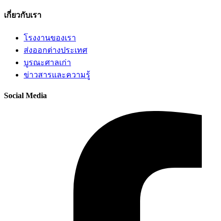
เกี่ยวกับเรา
โรงงานของเรา
ส่งออกต่างประเทศ
บูรณะศาลเก่า
ข่าวสารและความรู้
Social Media