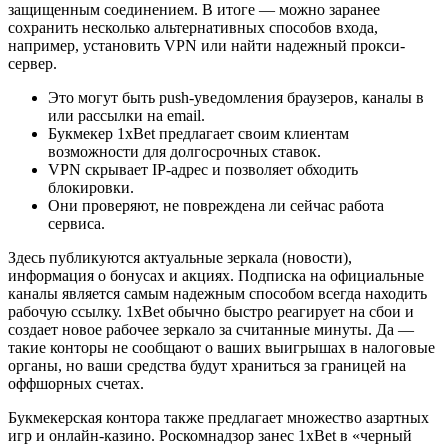
защищенным соединением. В итоге — можно заранее
сохранить несколько альтернативных способов входа,
например, установить VPN или найти надежный прокси-
сервер.
Это могут быть push-уведомления браузеров, каналы в
или рассылки на email.
Букмекер 1xBet предлагает своим клиентам
возможности для долгосрочных ставок.
VPN скрывает IP-адрес и позволяет обходить
блокировки.
Они проверяют, не повреждена ли сейчас работа
сервиса.
Здесь публикуются актуальные зеркала (новости),
информация о бонусах и акциях. Подписка на официальные
каналы является самым надежным способом всегда находить
рабочую ссылку. 1xBet обычно быстро реагирует на сбои и
создает новое рабочее зеркало за считанные минуты. Да —
такие конторы не сообщают о ваших выигрышах в налоговые
органы, но ваши средства будут храниться за границей на
оффшорных счетах.
Букмекерская контора также предлагает множество азартных
игр и онлайн-казино. Роскомнадзор занес 1xBet в «черный