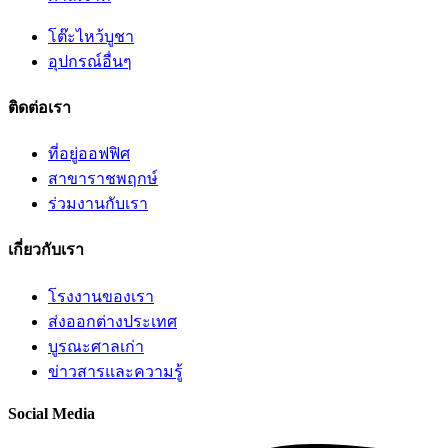
โต๊ะไหว้บูชา
อุปกรณ์อื่นๆ
ติดต่อเรา
ที่อยู่ออฟฟิศ
สาขาราชพฤกษ์
ร่วมงานกับเรา
เกี่ยวกับเรา
โรงงานของเรา
ส่งออกต่างประเทศ
บูรณะศาลเก่า
ข่าวสารและความรู้
Social Media