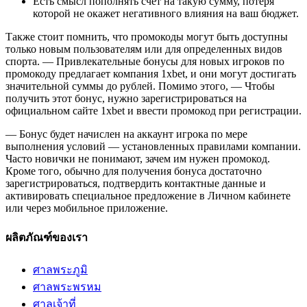
Есть смысл пополнять счет на такую сумму, потеря
которой не окажет негативного влияния на ваш бюджет.
Также стоит помнить, что промокоды могут быть доступны
только новым пользователям или для определенных видов
спорта. — Привлекательные бонусы для новых игроков по
промокоду предлагает компания 1xbet, и они могут достигать
значительной суммы до рублей. Помимо этого, — Чтобы
получить этот бонус, нужно зарегистрироваться на
официальном сайте 1xbet и ввести промокод при регистрации.
— Бонус будет начислен на аккаунт игрока по мере
выполнения условий — установленных правилами компании.
Часто новички не понимают, зачем им нужен промокод.
Кроме того, обычно для получения бонуса достаточно
зарегистрироваться, подтвердить контактные данные и
активировать специальное предложение в Личном кабинете
или через мобильное приложение.
ผลิตภัณฑ์ของเรา
ศาลพระภูมิ
ศาลพระพรหม
ศาลเจ้าที่