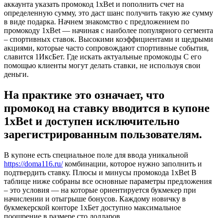
аккаунта указать промокод 1xBet и пополнить счет на
определенную сумму, это даст шанс получить такую же сумму
в виде подарка. Начнем знакомство с предложением по
промокоду 1xBet — начиная с наиболее популярного сегмента
– спортивных ставок.
Высокими коэффициентами и щедрыми
акциями, которые часто сопровождают спортивные события,
славится 1ИксБет. Где искать актуальные промокоды С его
помощью клиенты могут делать ставки, не используя свои
деньги.
На практике это означает, что
промокод на ставку вводится в купоне
1xBet и доступен исключительно
зарегистрированным пользователям.
В купоне есть специальное поле для ввода уникальной
https://doma116.ru/
комбинации, которое нужно заполнить и
подтвердить ставку. Плюсы и минусы промокода 1xBet В
таблице ниже собраны все основные параметры предложения
– это условия — на которые ориентируется букмекер при
начислении и отыгрыше бонусов. Каждому новичку в
букмекерской конторе 1хБет доступно максимальное
поощрение в размере сто долларов.