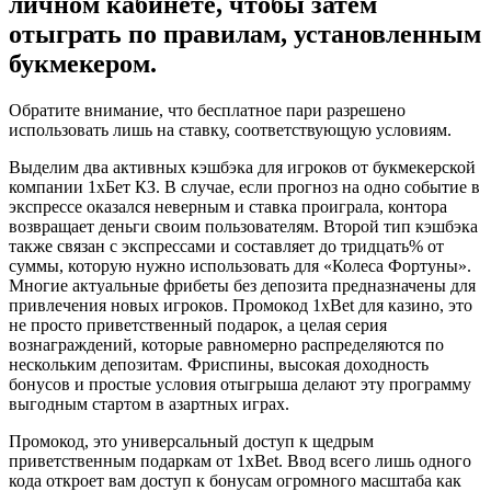
личном кабинете, чтобы затем
отыграть по правилам, установленным
букмекером.
Обратите внимание, что бесплатное пари разрешено
использовать лишь на ставку, соответствующую условиям.
Выделим два активных кэшбэка для игроков от букмекерской
компании 1хБет КЗ. В случае, если прогноз на одно событие в
экспрессе оказался неверным и ставка проиграла, контора
возвращает деньги своим пользователям. Второй тип кэшбэка
также связан с экспрессами и составляет до тридцать% от
суммы, которую нужно использовать для «Колеса Фортуны».
Многие актуальные фрибеты без депозита предназначены для
привлечения новых игроков. Промокод 1xBet для казино, это
не просто приветственный подарок, а целая серия
вознаграждений, которые равномерно распределяются по
нескольким депозитам. Фриспины, высокая доходность
бонусов и простые условия отыгрыша делают эту программу
выгодным стартом в азартных играх.
Промокод, это универсальный доступ к щедрым
приветственным подаркам от 1xBet. Ввод всего лишь одного
кода откроет вам доступ к бонусам огромного масштаба как