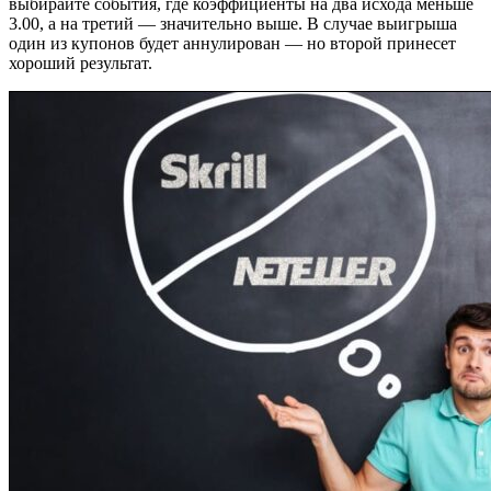
выбирайте события, где коэффициенты на два исхода меньше
3.00, а на третий — значительно выше. В случае выигрыша
один из купонов будет аннулирован — но второй принесет
хороший результат.