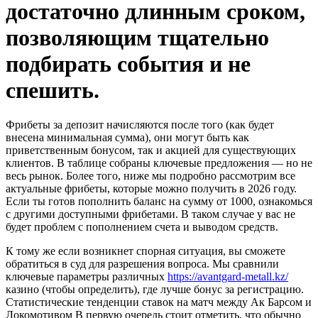
достаточно длинным сроком,
позволяющим тщательно
подбирать события и не
спешить.
Фрибеты за депозит начисляются после того (как будет
внесена минимальная сумма), они могут быть как
приветственным бонусом, так и акцией для существующих
клиентов. В таблице собраны ключевые предложения — но не
весь рынок. Более того, ниже мы подробно рассмотрим все
актуальные фрибеты, которые можно получить в 2026 году.
Если ты готов пополнить баланс на сумму от 1000, ознакомься
с другими доступными фрибетами.
В таком случае у вас не
будет проблем с пополнением счета и выводом средств.
К тому же если возникнет спорная ситуация, вы сможете
обратиться в суд для разрешения вопроса. Мы сравнили
ключевые параметры различных
https://avantgard-metall.kz/
казино (чтобы определить), где лучше бонус за регистрацию.
Статистические тенденции ставок на матч между Ак Барсом и
Локомотивом В первую очередь стоит отметить, что обычно