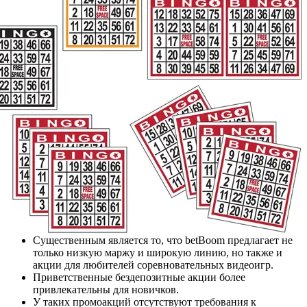
Существенным является то, что betBoom предлагает не
только низкую маржу и широкую линию, но также и
акции для любителей соревновательных видеоигр.
Приветственные бездепозитные акции более
привлекательны для новичков.
У таких промоакций отсутствуют требования к