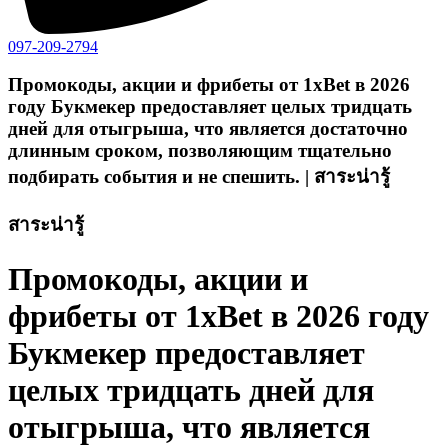
097-209-2794
Промокоды, акции и фрибеты от 1xBet в 2026
году Букмекер предоставляет целых тридцать
дней для отыгрыша, что является достаточно
длинным сроком, позволяющим тщательно
подбирать события и не спешить. | สาระน่ารู้
สาระน่ารู้
Промокоды, акции и
фрибеты от 1xBet в 2026 году
Букмекер предоставляет
целых тридцать дней для
отыгрыша, что является