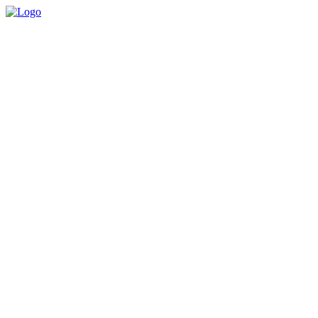
Skip
to
content