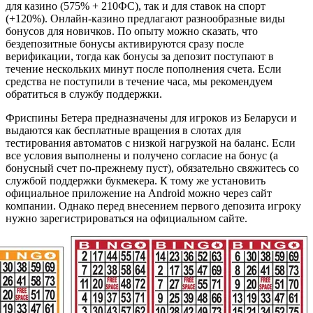
для казино (575% + 210ФС), так и для ставок на спорт
(+120%). Онлайн-казино предлагают разнообразные виды
бонусов для новичков. По опыту можно сказать, что
бездепозитные бонусы активируются сразу после
верификации, тогда как бонусы за депозит поступают в
течение нескольких минут после пополнения счета. Если
средства не поступили в течение часа, мы рекомендуем
обратиться в службу поддержки.
Фриспины Бетера предназначены для игроков из Беларуси и
выдаются как бесплатные вращения в слотах для
тестирования автоматов с низкой нагрузкой на баланс. Если
все условия выполнены и получено согласие на бонус (а
бонусный счет по-прежнему пуст), обязательно свяжитесь со
службой поддержки букмекера. К тому же установить
официальное приложение на Android можно через сайт
компании. Однако перед внесением первого депозита игроку
нужно зарегистрироваться на официальном сайте.