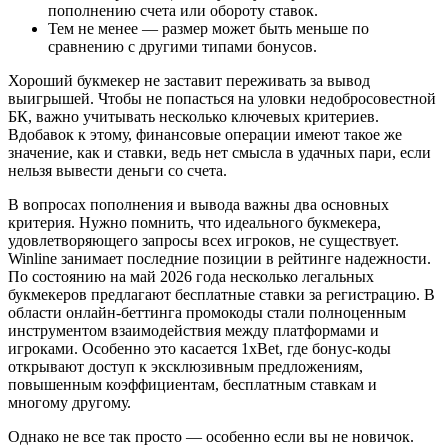
пополнению счета или обороту ставок.
Тем не менее — размер может быть меньше по
сравнению с другими типами бонусов.
Хороший букмекер не заставит переживать за вывод
выигрышей. Чтобы не попасться на уловки недобросовестной
БК, важно учитывать несколько ключевых критериев.
Вдобавок к этому, финансовые операции имеют такое же
значение, как и ставки, ведь нет смысла в удачных пари, если
нельзя вывести деньги со счета.
В вопросах пополнения и вывода важны два основных
критерия. Нужно помнить, что идеального букмекера,
удовлетворяющего запросы всех игроков, не существует.
Winline занимает последние позиции в рейтинге надежности.
По состоянию на май 2026 года несколько легальных
букмекеров предлагают бесплатные ставки за регистрацию. В
области онлайн-беттинга промокоды стали полноценным
инструментом взаимодействия между платформами и
игроками. Особенно это касается 1xBet, где бонус-коды
открывают доступ к эксклюзивным предложениям,
повышенным коэффициентам, бесплатным ставкам и
многому другому.
Однако не все так просто — особенно если вы не новичок.