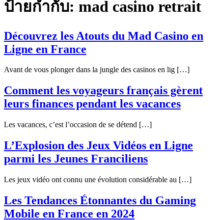
ป้ายกำกับ:
mad casino retrait
Découvrez les Atouts du Mad Casino en
Ligne en France
Avant de vous plonger dans la jungle des casinos en lig […]
Comment les voyageurs français gèrent
leurs finances pendant les vacances
Les vacances, c’est l’occasion de se détend […]
L’Explosion des Jeux Vidéos en Ligne
parmi les Jeunes Franciliens
Les jeux vidéo ont connu une évolution considérable au […]
Les Tendances Étonnantes du Gaming
Mobile en France en 2024