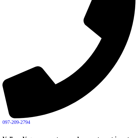
097-209-2794