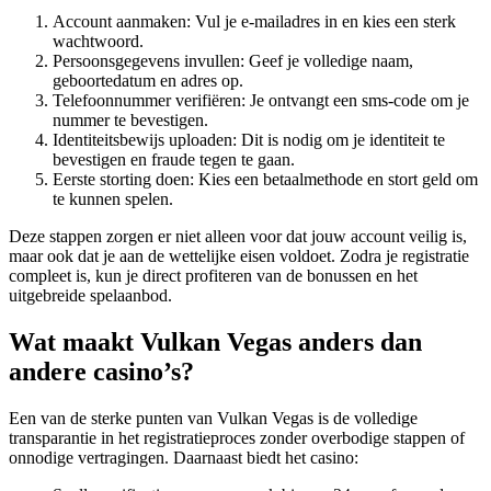
Account aanmaken: Vul je e-mailadres in en kies een sterk
wachtwoord.
Persoonsgegevens invullen: Geef je volledige naam,
geboortedatum en adres op.
Telefoonnummer verifiëren: Je ontvangt een sms-code om je
nummer te bevestigen.
Identiteitsbewijs uploaden: Dit is nodig om je identiteit te
bevestigen en fraude tegen te gaan.
Eerste storting doen: Kies een betaalmethode en stort geld om
te kunnen spelen.
Deze stappen zorgen er niet alleen voor dat jouw account veilig is,
maar ook dat je aan de wettelijke eisen voldoet. Zodra je registratie
compleet is, kun je direct profiteren van de bonussen en het
uitgebreide spelaanbod.
Wat maakt Vulkan Vegas anders dan
andere casino’s?
Een van de sterke punten van Vulkan Vegas is de volledige
transparantie in het registratieproces zonder overbodige stappen of
onnodige vertragingen. Daarnaast biedt het casino: