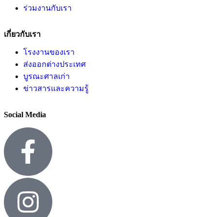
ร่วมงานกับเรา
เกี่ยวกับเรา
โรงงานของเรา
ส่งออกต่างประเทศ
บูรณะศาลเก่า
ข่าวสารและความรู้
Social Media