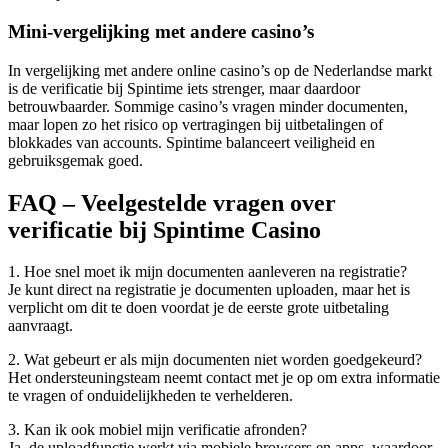
Mini-vergelijking met andere casino’s
In vergelijking met andere online casino’s op de Nederlandse markt
is de verificatie bij Spintime iets strenger, maar daardoor
betrouwbaarder. Sommige casino’s vragen minder documenten,
maar lopen zo het risico op vertragingen bij uitbetalingen of
blokkades van accounts. Spintime balanceert veiligheid en
gebruiksgemak goed.
FAQ – Veelgestelde vragen over
verificatie bij Spintime Casino
1. Hoe snel moet ik mijn documenten aanleveren na registratie?
Je kunt direct na registratie je documenten uploaden, maar het is
verplicht om dit te doen voordat je de eerste grote uitbetaling
aanvraagt.
2. Wat gebeurt er als mijn documenten niet worden goedgekeurd?
Het ondersteuningsteam neemt contact met je op om extra informatie
te vragen of onduidelijkheden te verhelderen.
3. Kan ik ook mobiel mijn verificatie afronden?
Ja, de uploadfunctie werkt via mobiele browsers en apps, waardoor