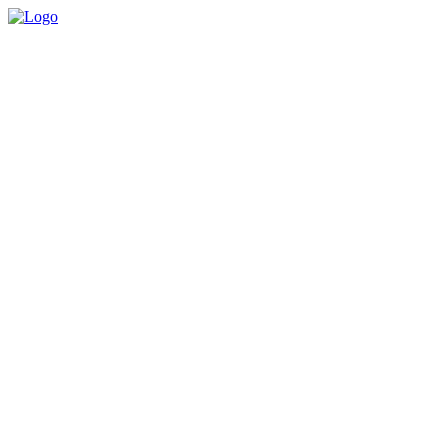
Skip
to
content