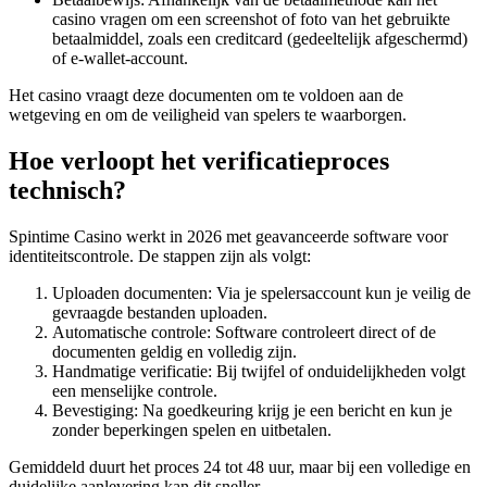
casino vragen om een screenshot of foto van het gebruikte
betaalmiddel, zoals een creditcard (gedeeltelijk afgeschermd)
of e-wallet-account.
Het casino vraagt deze documenten om te voldoen aan de
wetgeving en om de veiligheid van spelers te waarborgen.
Hoe verloopt het verificatieproces
technisch?
Spintime Casino werkt in 2026 met geavanceerde software voor
identiteitscontrole. De stappen zijn als volgt:
Uploaden documenten: Via je spelersaccount kun je veilig de
gevraagde bestanden uploaden.
Automatische controle: Software controleert direct of de
documenten geldig en volledig zijn.
Handmatige verificatie: Bij twijfel of onduidelijkheden volgt
een menselijke controle.
Bevestiging: Na goedkeuring krijg je een bericht en kun je
zonder beperkingen spelen en uitbetalen.
Gemiddeld duurt het proces 24 tot 48 uur, maar bij een volledige en
duidelijke aanlevering kan dit sneller.