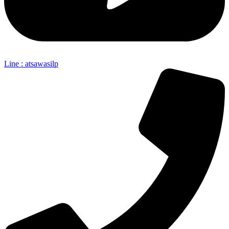
Line : atsawasilp