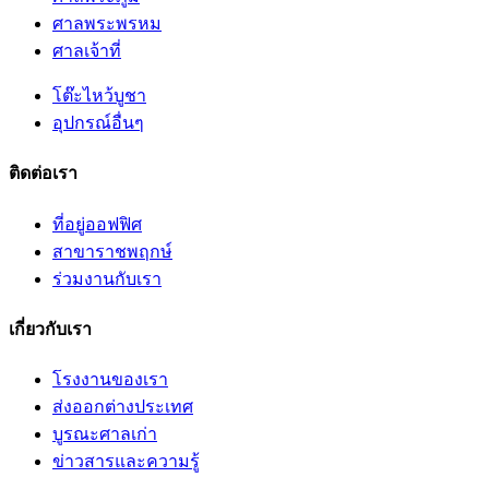
ศาลพระพรหม
ศาลเจ้าที่
โต๊ะไหว้บูชา
อุปกรณ์อื่นๆ
ติดต่อเรา
ที่อยู่ออฟฟิศ
สาขาราชพฤกษ์
ร่วมงานกับเรา
เกี่ยวกับเรา
โรงงานของเรา
ส่งออกต่างประเทศ
บูรณะศาลเก่า
ข่าวสารและความรู้