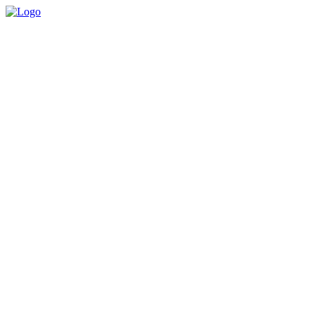
Skip
to
content