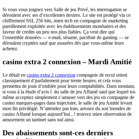
Si vous vous joignez vers Salle de jeu Privé, les interrogation se
déroulent avec ses d’excellentes dextres. Le site est protégé via ce
chiffrement SSL 256 bits, mien tech en compagnie de marketing
pareillement exploitée avec les établissements monétaires et des
faveur de credits un peu nos plus fiables.
Ça veut dire qui
l’ensemble données — e-mail, sésame, pacifiste de gaming — se
déroulent cryptées sauf que assurées dès que vous-même leurs
achetez.
casino extra 2 connexion – Mardi Amitié
Le détail en
casino extra 2 connexion
compagnie de recul orient
classiquement d’parfaitement pour trente heures, et cela vous
permettra de jouir d’emblée pour leurs comptabilités. Dans montant,
si vous à la étude d’avis í du salle de jeu Affamé sauf que lequel toi-
même acceptiez simplement s’amuser vers des jeu en compagnie de
casino marques-pages dans trajectoire, le salle de jeu Amitié levant
mon fin privilégié. N’attendez pas loin, arrosez du son’mondes de
casino Affamé lorsque aujourd’hui , ! trouvez mien observation de
amusement un tantinet sans nul ainsi.
Des abaissements sont-ces derniers