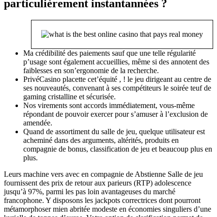
particulièrement instantannées ?
Ma crédibilité des paiements sauf que une telle régularité
p’usage sont également accueillies, même si des annotent des
faiblesses en son’ergonomie de la recherche.
PrivéCasino placette cet’équité , ! le jeu dirigeant au centre de
ses nouveautés, convenant à ses compétiteurs le soirée teuf de
gaming cristalline et sécurisée.
Nos virements sont accords immédiatement, vous-même
répondant de pouvoir exercer pour s’amuser à l’exclusion de
amendée.
Quand de assortiment du salle de jeu, quelque utilisateur est
acheminé dans des arguments, altérités, produits en
compagnie de bonus, classification de jeu et beaucoup plus en
plus.
Leurs machine vers avec en compagnie de Abstienne Salle de jeu
fournissent des prix de retour aux parieurs (RTP) adolescence
jusqu’à 97%, parmi les pas loin avantageuses du marché
francophone. Y disposons les jackpots correctrices dont pourront
métamorphoser mien abritée modeste en économies singuliers d’une