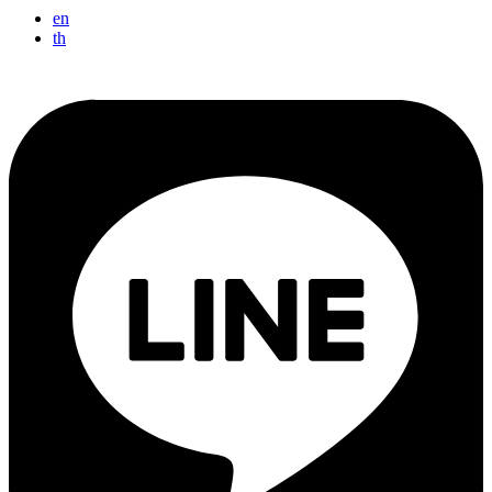
en
th