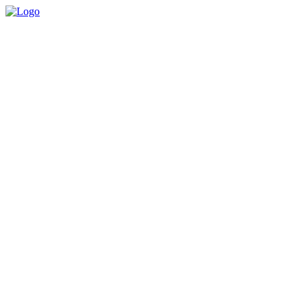
Skip
to
content