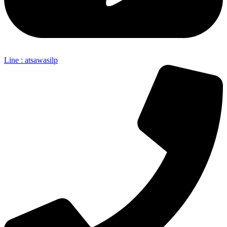
Line : atsawasilp