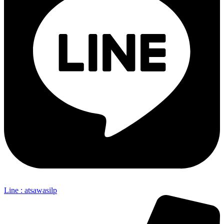
Line : atsawasilp