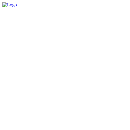
Skip
to
content