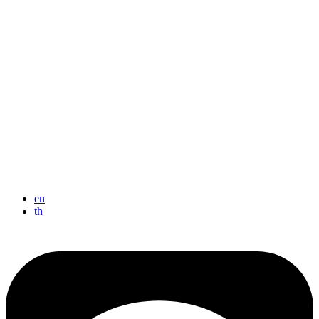
en
th