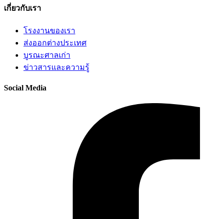
เกี่ยวกับเรา
โรงงานของเรา
ส่งออกต่างประเทศ
บูรณะศาลเก่า
ข่าวสารและความรู้
Social Media