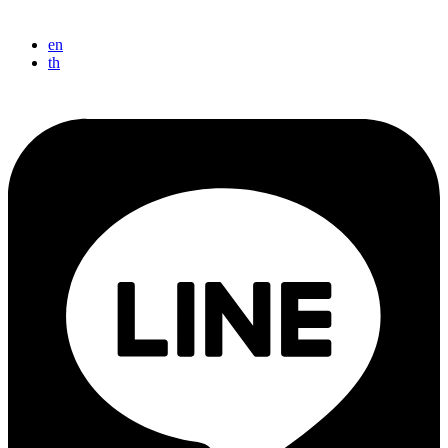
en
th