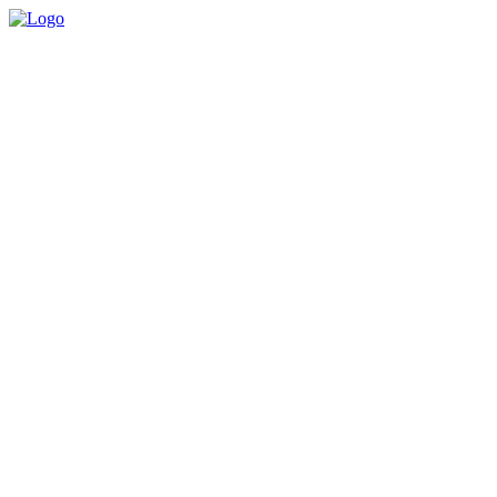
Skip
to
content