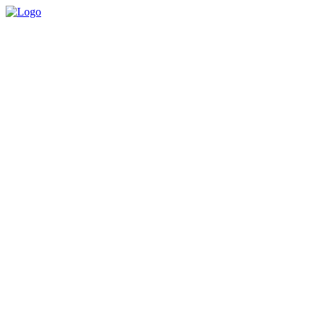
Skip
to
content