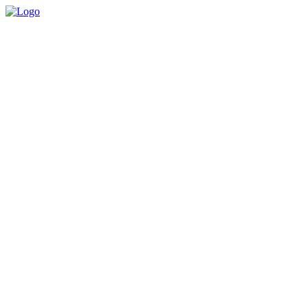
Skip
to
content