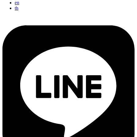
en
th