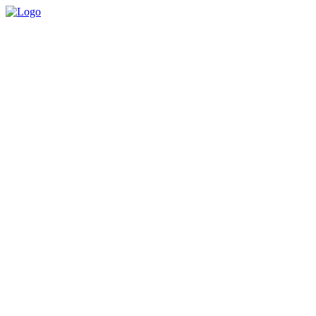
Skip
to
content