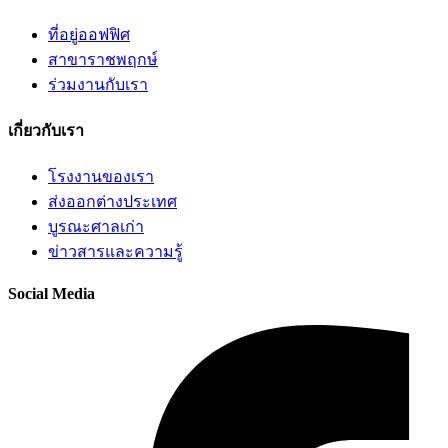
ที่อยู่ออฟฟิศ
สาขาราชพฤกษ์
ร่วมงานกับเรา
เกี่ยวกับเรา
โรงงานของเรา
ส่งออกต่างประเทศ
บูรณะศาลเก่า
ข่าวสารและความรู้
Social Media