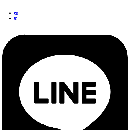
en
th