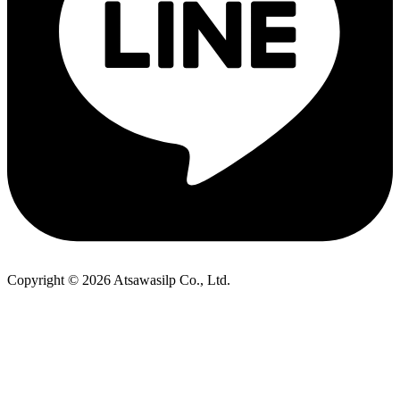
Copyright © 2026 Atsawasilp Co., Ltd.