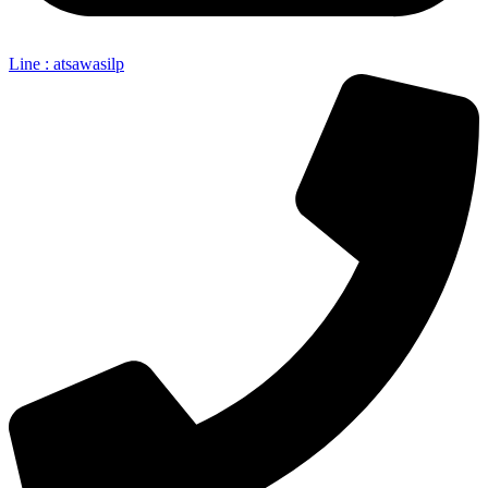
Line : atsawasilp