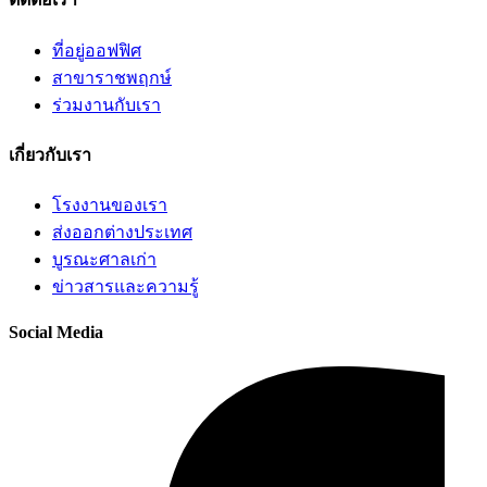
ที่อยู่ออฟฟิศ
สาขาราชพฤกษ์
ร่วมงานกับเรา
เกี่ยวกับเรา
โรงงานของเรา
ส่งออกต่างประเทศ
บูรณะศาลเก่า
ข่าวสารและความรู้
Social Media