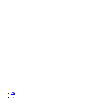
en
th