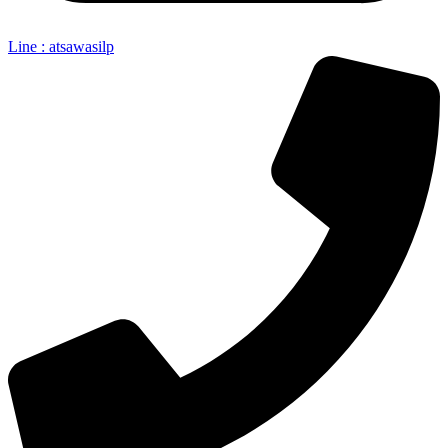
Line : atsawasilp