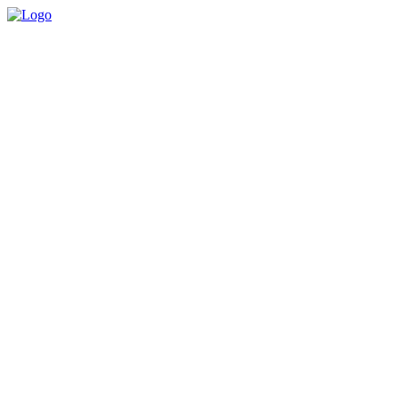
Skip
to
content