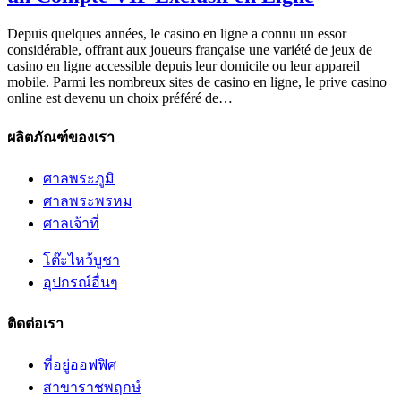
Depuis quelques années, le casino en ligne a connu un essor
considérable, offrant aux joueurs française une variété de jeux de
casino en ligne accessible depuis leur domicile ou leur appareil
mobile. Parmi les nombreux sites de casino en ligne, le prive casino
online est devenu un choix préféré de…
ผลิตภัณฑ์ของเรา
ศาลพระภูมิ
ศาลพระพรหม
ศาลเจ้าที่
โต๊ะไหว้บูชา
อุปกรณ์อื่นๆ
ติดต่อเรา
ที่อยู่ออฟฟิศ
สาขาราชพฤกษ์