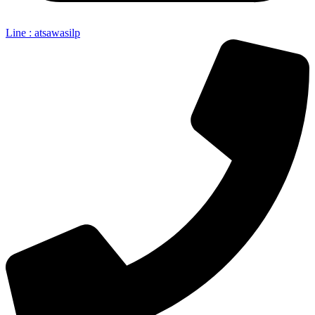
Line : atsawasilp