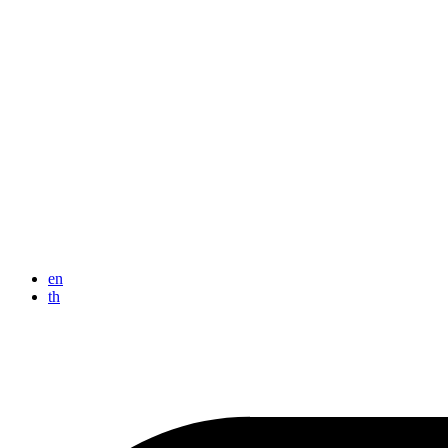
en
th