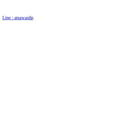
Line : atsawasilp